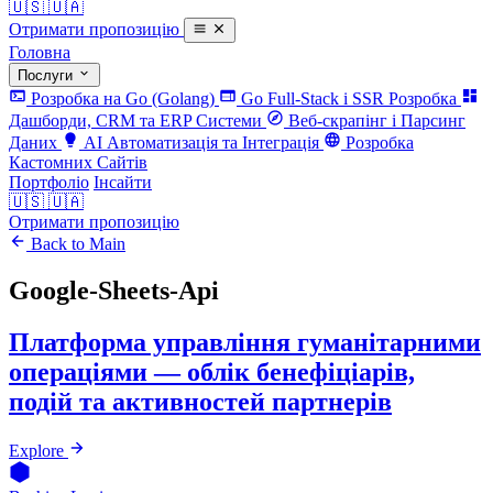
🇺🇸
🇺🇦
Отримати пропозицію
Головна
Послуги
Розробка на Go (Golang)
Go Full-Stack і SSR Розробка
Дашборди, CRM та ERP Системи
Веб-скрапінг і Парсинг
Даних
AI Автоматизація та Інтеграція
Розробка
Кастомних Сайтів
Портфоліо
Інсайти
🇺🇸
🇺🇦
Отримати пропозицію
Back to Main
Google-Sheets-Api
Платформа управління гуманітарними
операціями — облік бенефіціарів,
подій та активностей партнерів
Explore