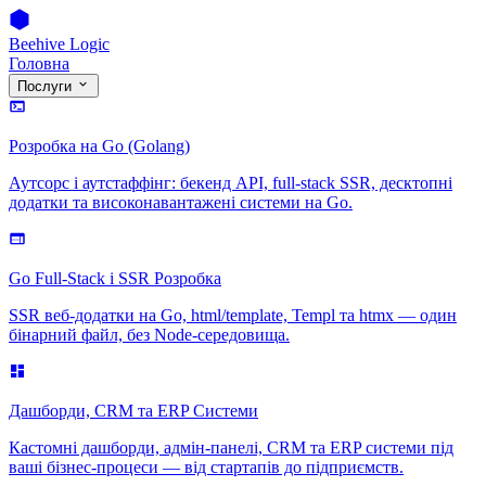
Beehive Logic
Головна
Послуги
Розробка на Go (Golang)
Аутсорс і аутстаффінг: бекенд API, full-stack SSR, десктопні
додатки та високонавантажені системи на Go.
Go Full-Stack і SSR Розробка
SSR веб-додатки на Go, html/template, Templ та htmx — один
бінарний файл, без Node-середовища.
Дашборди, CRM та ERP Системи
Кастомні дашборди, адмін-панелі, CRM та ERP системи під
ваші бізнес-процеси — від стартапів до підприємств.