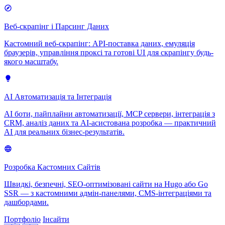
Веб-скрапінг і Парсинг Даних
Кастомний веб-скрапінг: API-поставка даних, емуляція
браузерів, управління проксі та готові UI для скрапінгу будь-
якого масштабу.
AI Автоматизація та Інтеграція
AI боти, пайплайни автоматизації, MCP сервери, інтеграція з
CRM, аналіз даних та AI-асистована розробка — практичний
AI для реальних бізнес-результатів.
Розробка Кастомних Сайтів
Швидкі, безпечні, SEO-оптимізовані сайти на Hugo або Go
SSR — з кастомними адмін-панелями, CMS-інтеграціями та
дашбордами.
Портфоліо
Інсайти