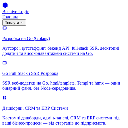
Beehive Logic
Головна
Послуги
Розробка на Go (Golang)
Аутсорс і аутстаффінг: бекенд API, full-stack SSR, десктопні
додатки та високонавантажені системи на Go.
Go Full-Stack і SSR Розробка
SSR веб-додатки на Go, html/template, Templ та htmx — один
бінарний файл, без Node-середовища.
Дашборди, CRM та ERP Системи
Кастомні дашборди, адмін-панелі, CRM та ERP системи під
ваші бізнес-процеси — від стартапів до підприємств.