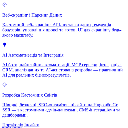
Веб-скрапінг і Парсинг Даних
Кастомний веб-скрапінг: API-поставка даних, емуляція
браузерів, управління проксі та готові UI для скрапінгу будь-
якого масштабу.
AI Автоматизація та Інтеграція
AI боти, пайплайни автоматизації, MCP сервери, інтеграція з
CRM, аналіз даних та AI-асистована розробка — практичний
AI для реальних бізнес-результатів.
Розробка Кастомних Сайтів
Швидкі, безпечні, SEO-оптимізовані сайти на Hugo або Go
SSR — з кастомними адмін-панелями, CMS-інтеграціями та
дашбордами.
Портфоліо
Інсайти