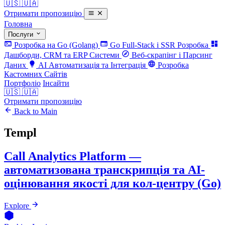
🇺🇸
🇺🇦
Отримати пропозицію
Головна
Послуги
Розробка на Go (Golang)
Go Full-Stack і SSR Розробка
Дашборди, CRM та ERP Системи
Веб-скрапінг і Парсинг
Даних
AI Автоматизація та Інтеграція
Розробка
Кастомних Сайтів
Портфоліо
Інсайти
🇺🇸
🇺🇦
Отримати пропозицію
Back to Main
Templ
Call Analytics Platform —
автоматизована транскрипція та AI-
оцінювання якості для кол-центру (Go)
Explore